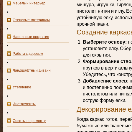
Мебель и интерьер
мишура, игрушки, гирлян
пистолет, нитки и иглу. 
устойчивую елку, исполь
Стеновые материалы
прочной ткани.
Создание каркас
Напольные покрытия
Выберите основу:
по
установите елку. Обе
Работа с деревом
для скрытия.
Формирование ство
прутков в вертикальну
Ландшафтный дизайн
Убедитесь, что констр
Добавление слоев:
н
и постепенно поднима
Утепление
пистолетом или нитка
острую форму елки.
Инструменты
Декорирование е
Когда каркас готов, пер
Советы по ремонту
бумажные или тканевые 