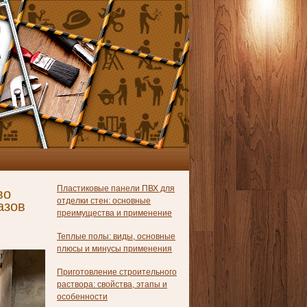
Пластиковые панели ПВХ для
во
отделки стен: основные
азов
преимущества и применение
Теплые полы: виды, основные
плюсы и минусы применения
Приготовление строительного
раствора: свойства, этапы и
особенности