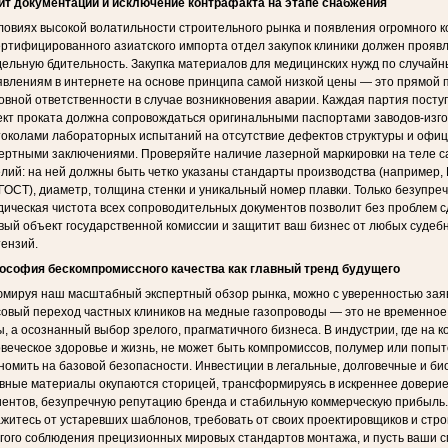
ит документации и исключение контрафакта на этапе снабжения
ловиях высокой волатильности строительного рынка и появления огромного к
ртифицированного азиатского импорта отдел закупок клиники должен прояв
ельную бдительность. Закупка материалов для медицинских нужд по случай
влениям в интернете на основе принципа самой низкой цены — это прямой п
овной ответственности в случае возникновения аварии. Каждая партия пост
кт проката должна сопровождаться оригинальными паспортами заводов-изго
околами лабораторных испытаний на отсутствие дефектов структуры и офи
ертными заключениями. Проверяйте наличие лазерной маркировки на теле с
лий: на ней должны быть четко указаны стандарты производства (например,
ГОСТ), диаметр, толщина стенки и уникальный номер плавки. Только безупре
ическая чистота всех сопроводительных документов позволит без проблем с
вый объект государственной комиссии и защитит ваш бизнес от любых судеб
ензий.
ософия бескомпромиссного качества как главный тренд будущего
мируя наш масштабный экспертный обзор рынка, можно с уверенностью заяв
овый переход частных клиников на медные газопроводы — это не временное
, а осознанный выбор зрелого, прагматичного бизнеса. В индустрии, где на к
веческое здоровье и жизнь, не может быть компромиссов, полумер или попыт
номить на базовой безопасности. Инвестиции в легальные, долговечные и би
вные материалы окупаются сторицей, трансформируясь в искреннее довери
ентов, безупречную репутацию бренда и стабильную коммерческую прибыль.
житесь от устаревших шаблонов, требовать от своих проектировщиков и стр
гого соблюдения прецизионных мировых стандартов монтажа, и пусть ваши 