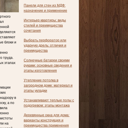
Панели для стен из МДФ:
назначение и применение
ртного
Интерьер квартиры: виды
тал
стилей и преимущества
енной
сочетания
еделяются
оставляют
Выбрать перфоратор или
ые блоки и
ударную дрель: отличия и
преимущества
венно
о труда.
Солнечные батареи своими
ых этапах
руками: основные сведения и
этапы изготовления
Утепление потолка в
загородном доме: материал и
имации
этапы укладки
ских
надзору в
Устанавливают теплые полы с
ку, а по
подогревом: этапы монтажа
авила
ионно
Деревянные окна для дома:
 чистоты
варианты конструкция и
ли на
преимущества применения