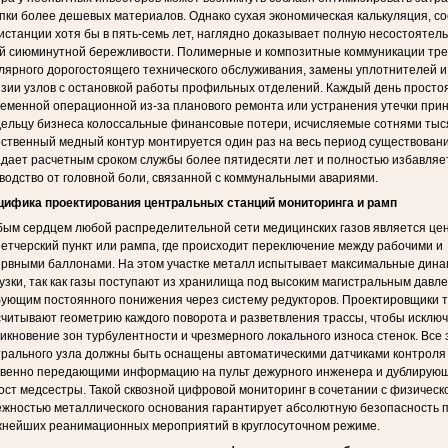
пки более дешевых материалов. Однако сухая экономическая калькуляция, с
истанции хотя бы в пять-семь лет, наглядно доказывает полную несостоятел
ой сиюминутной бережливости. Полимерные и композитные коммуникации тр
лярного дорогостоящего технического обслуживания, замены уплотнителей и
зии узлов с остановкой работы профильных отделений. Каждый день просто
еменной операционной из-за планового ремонта или устранения утечки при
ельцу бизнеса колоссальные финансовые потери, исчисляемые сотнями тыся
ственный медный контур монтируется один раз на весь период существовани
дает расчетным сроком службы более пятидесяти лет и полностью избавляе
водство от головной боли, связанной с коммунальными авариями.
цифика проектирования центральных станций мониторинга и рамп
ым сердцем любой распределительной сети медицинских газов является це
етчерский пункт или рампа, где происходит переключение между рабочими и
рвными баллонами. На этом участке металл испытывает максимальные дина
узки, так как газы поступают из хранилища под высоким магистральным давл
ующим постоянного понижения через систему редукторов. Проектировщики 
читывают геометрию каждого поворота и разветвления трассы, чтобы исклю
икновение зон турбулентности и чрезмерного локального износа стенок. Все
рального узла должны быть оснащены автоматическими датчиками контроля
овенно передающими информацию на пульт дежурного инженера и дублирую
ост медсестры. Такой сквозной цифровой мониторинг в сочетании с физическ
жностью металлического основания гарантирует абсолютную безопасность 
жнейших реанимационных мероприятий в круглосуточном режиме.