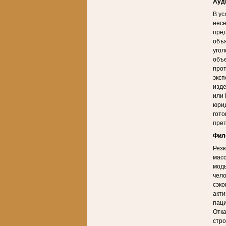
Ауд
В ус
несе
пред
объя
угол
объе
прот
эксп
изде
или 
юрид
гото
прет
Фил
Резю
масс
моды
чело
сэко
акти
паци
Отка
стро