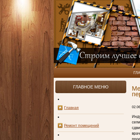
ГЛ
ГЛАВНОЕ МЕНЮ
Ме
пе
02.0
Главная
Инд
сегм
Ремонт помещений
сдви
врач
прое