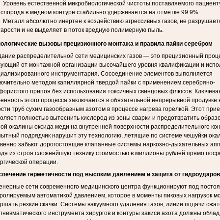
Уровень естественной микробиологической чистоты поставляемого пациент
ислорода в медном контуре стабильно удерживается на отметке 99.9%.
Металл абсолютно инертен к воздействию агрессивных газов, не разрушает
тарости и не выделяет в поток вредную полимерную пыль.
нологические вызовы прецизионного монтажа и правила пайки серебром
ание распределительной сети медицинских газов — это прецизионный проце
ующий от монтажной организации высочайшего уровня квалификации и испо
циализированного инструментария. Сосоединение элементов выполняется
ючительно методом капиллярной твердой пайки с применением серебряно-
ористого припоя без использования токсичных свинцовых флюсов. Ключева
енность этого процесса заключается в обязательной непрерывной продувке
сти труб сухим газообразным азотом в процессе нагрева горелкой. Этот при
оляет полностью вытеснить кислород из зоны сварки и предотвратить образ
ой окалины оксида меди на внутренней поверхности распределительного кон
ытный подрядчик нарушит эту технологию, летящие по системе чешуйки ок
венно забьют дорогостоящие клапанные системы наркозно-дыхательных апп
дя из строя сложнейшую технику стоимостью в миллионы рублей прямо поср
ргической операции.
спечение герметичности под высоким давлением и защита от гидроударов
енерные сети современного медицинского центра функционируют под посто
ролируемым автоматикой давлением, которое в моменты пиковых нагрузок м
ршать резкие скачки. Системы вакуумного удаления газов, линии подачи сжат
пневматического инструмента хирургов и контуры закиси азота должны облад