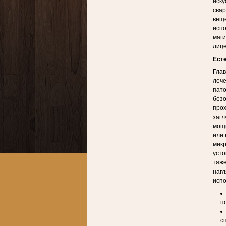
иску
свар
веще
исп
маги
лице
Ест
Глав
лече
пато
без
прох
загл
мощн
или 
микр
усто
тяже
нагл
испо
п
с