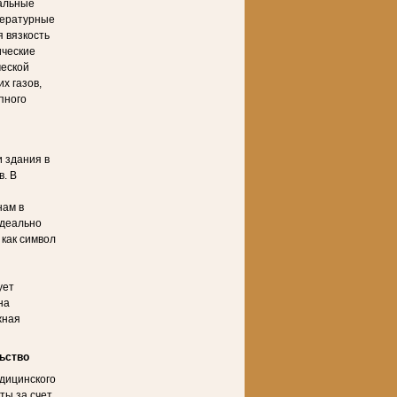
нальные
пературные
 вязкость
ические
ческой
х газов,
пного
 здания в
в. В
нам в
идеально
как символ
ует
на
жная
ьство
дицинского
ты за счет