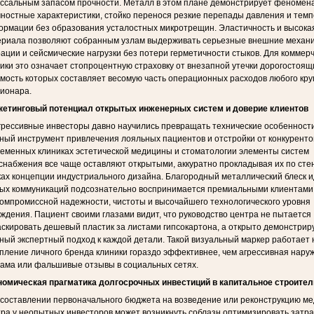
ссальным запасом прочности. Металл в этом плане демонстрирует феноме
ностные характеристики, стойко перенося резкие перепады давления и тем
рмации без образования усталостных микротрещин. Эластичность и высокая
ериала позволяют собранным узлам выдерживать серьезные внешние механ
ации и сейсмические нагрузки без потери герметичности стыков. Для коммер
ики это означает стопроцентную страховку от внезапной утечки дорогостоящи
мость которых составляет весомую часть операционных расходов любого кру
ионара.
кетинговый потенциал открытых инженерных систем и доверие клиентов
рессивные инвесторы давно научились превращать технические особенности
ый инструмент привлечения лояльных пациентов и отстройки от конкуренто
еменных клиниках эстетической медицины и стоматологии элементы систем
снабжения все чаще оставляют открытыми, аккуратно прокладывая их по сте
ах концепции индустриального дизайна. Благородный металлический блеск 
ых коммуникаций подсознательно воспринимается премиальными клиентами 
омпромиссной надежности, чистоты и высочайшего технологического уровня
ждения. Пациент своими глазами видит, что руководство центра не пытается
скировать дешевый пластик за листами гипсокартона, а открыто демонстрир
ный экспертный подход к каждой детали. Такой визуальный маркер работает 
пление личного бренда клиники гораздо эффективнее, чем агрессивная нару
ама или фальшивые отзывы в социальных сетях.
номическая прагматика долгосрочных инвестиций в капитальное строител
составлении первоначального бюджета на возведение или реконструкцию ме
ра у неопытных инвесторов может возникнуть соблазн оптимизировать затра