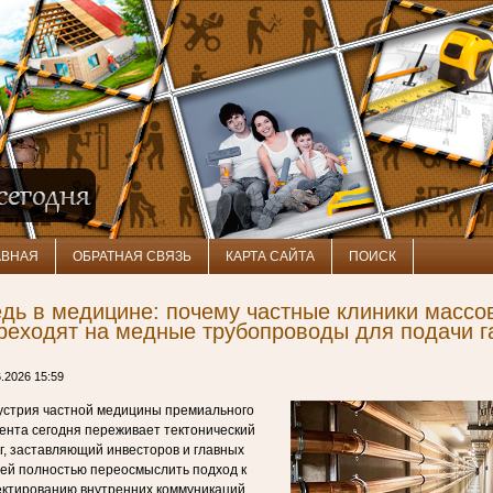
АВНАЯ
ОБРАТНАЯ СВЯЗЬ
КАРТА САЙТА
ПОИСК
дь в медицине: почему частные клиники массо
реходят на медные трубопроводы для подачи г
6.2026 15:59
устрия частной медицины премиального
ента сегодня переживает тектонический
г, заставляющий инвесторов и главных
ей полностью переосмыслить подход к
ктированию внутренних коммуникаций.