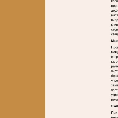
коло
проч
дефо
мат
вибр
клин
стои
стац
Мар
Прог
мощн
совр
газо
рамк
чист
беск
учре
зама
чест
укре
рекл
Эко
При 
цент