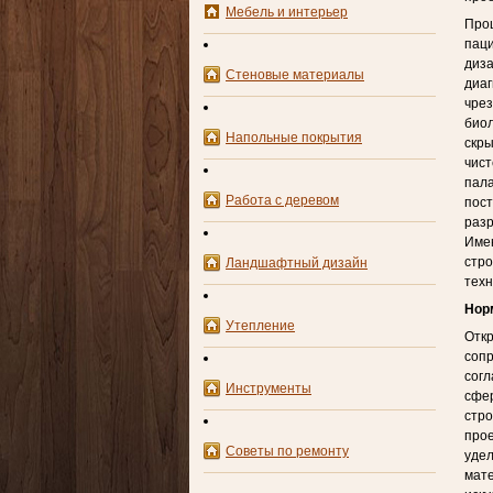
Мебель и интерьер
Прош
паци
диза
Стеновые материалы
диаг
чрез
биол
Напольные покрытия
скр
чист
пала
Работа с деревом
пост
разр
Имен
стро
Ландшафтный дизайн
техн
Нор
Утепление
Откр
сопр
согл
Инструменты
сфер
стро
прое
Советы по ремонту
удел
мате