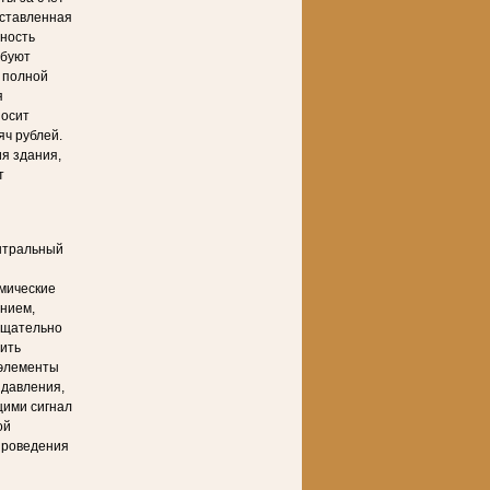
оставленная
ьность
ебуют
 полной
я
носит
ч рублей.
я здания,
т
нтральный
мические
ением,
тщательно
чить
 элементы
 давления,
щими сигнал
ой
проведения