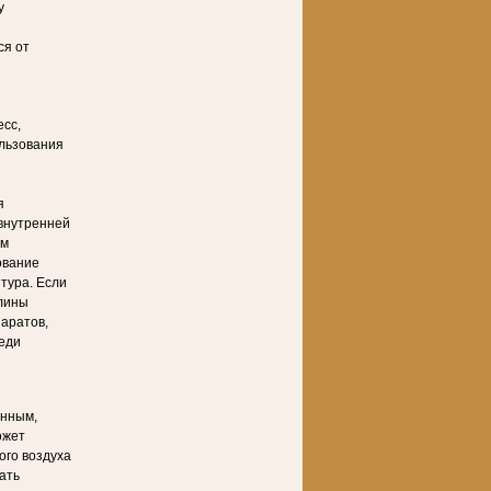
у
ся от
сс,
льзования
я
 внутренней
ем
ование
тура. Если
алины
аратов,
еди
янным,
ожет
ого воздуха
ать