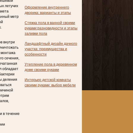
дешевой
ых летучих
Оформление внутреннего
акета
дворика: варианты и этапы
анный метр
ой
Стяжка пола в ванной своими
.
руками:разновидности и этапы
заливки пола
ов внутри
Ландшафтный дизайн дачного
уничтожать
участка: преимущества и
я монтажа
особенности
го сечения,
печатанная
Утепление пола в деревянном
л обладает
доме своими руками
бактерии
мы деления
Интерьер детской комнаты
оваться
своими руками: выбор мебели
ричиной
отрим
алов,
и в течение
нии