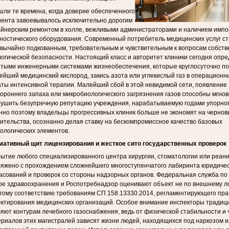
ли те времена, когда доверие обеспеченного
ента завоевывалось исключительно дорогим
йнерским ремонтом в холле, вежливыми администраторами и наличием импо
ностического оборудования. Современный потребитель медицинских услуг с
вычайно подкованным, требовательным и чувствительным к вопросам собств
огической безопасности. Настоящий класс и авторитет клиники сегодня опр
ытыми инженерными системами жизнеобеспечения, которые круглосуточно п
ейший медицинский кислород, закись азота или углекислый газ в операционн
ты интенсивной терапии. Малейший сбой в этой невидимой сети, появление
ороннего запаха или микробиологического загрязнения газов способны мгно
ушить безупречную репутацию учреждения, нарабатываемую годами упорног
но поэтому владельцы прогрессивных клиник больше не экономят на чернов
ительства, осознанно делая ставку на бескомпромиссное качество базовых
ологических элементов.
мативный щит лицензирования и жесткое сито государственных проверок
ытие любого специализированного центра хирургии, стоматологии или реан
яжено с прохождением сложнейшего многоступенчатого лабиринта юридиче
асований и проверок со стороны надзорных органов. Федеральная служба по 
е здравоохранения и Роспотребнадзор оценивают объект не по внешнему лос
гому соответствию требованиям СП 158.13330.2014, регламентирующего пр
ктирования медицинских организаций. Особое внимание инспекторы традиц
яют контурам лечебного газоснабжения, ведь от физической стабильности и
риалов этих магистралей зависят жизни людей, находящихся под наркозом и