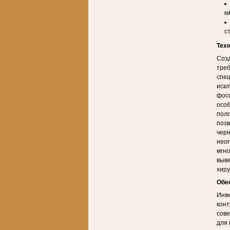
к
с
Тех
Созд
треб
спе
искл
фосф
особ
поло
позв
черн
неоп
мгно
выве
хиру
Обе
Инж
конт
сове
для 