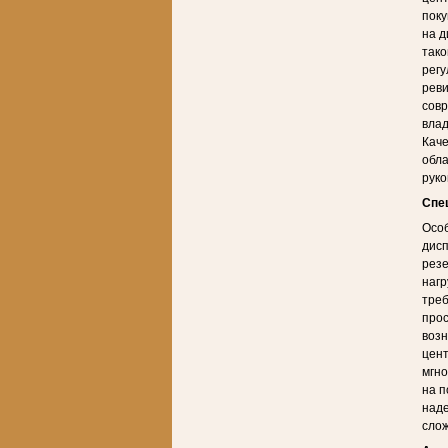
поку
на д
так
регу
реви
совр
влад
Каче
обла
руко
Спе
Особ
дисп
резе
нагр
треб
прос
возн
цент
мгн
на п
наде
сло