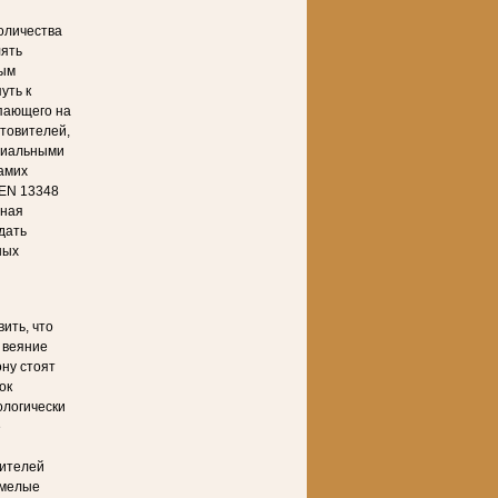
оличества
лять
ным
уть к
упающего на
товителей,
циальными
амих
 EN 13348
чная
дать
ных
ить, что
 веяние
ону стоят
ок
ологически
е
оителей
смелые