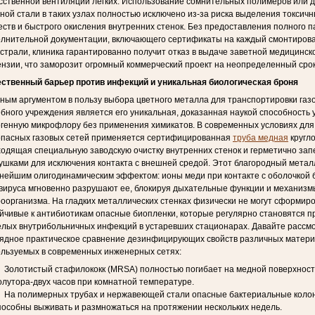
сственной вентиляции легких. Использование сомнительных полимеров или 
ной стали в таких узлах полностью исключено из-за риска выделения токсичн
ств и быстрого окисления внутренних стенок. Без предоставления полного п
олнительной документации, включающего сертификаты на каждый смонтиров
страли, клиника гарантированно получит отказ в выдаче заветной медицинск
нзии, что заморозит огромный коммерческий проект на неопределенный срок
ественный барьер против инфекций и уникальная биологическая броня
ным аргументом в пользу выбора цветного металла для транспортировки газ
бного учреждения является его уникальная, доказанная наукой способность 
генную микрофлору без применения химикатов. В современных условиях дл
опасных газовых сетей применяется сертифицированная
труба медная
кругло
одящая специальную заводскую очистку внутренних стенок и герметично за
ушками для исключения контакта с внешней средой. Этот благородный метал
ейшим олигодинамическим эффектом: ионы меди при контакте с оболочкой 
вируса мгновенно разрушают ее, блокируя дыхательные функции и механиз
оорганизма. На гладких металлических стенках физически не могут сформир
йчивые к антибиотикам опасные биопленки, которые регулярно становятся п
лых внутрибольничных инфекций в устаревших стационарах. Давайте рассм
ядное практическое сравнение дезинфицирующих свойств различных матери
льзуемых в современных инженерных сетях:
Золотистый стафилококк (MRSA) полностью погибает на медной поверхност
олутора-двух часов при комнатной температуре.
На полимерных трубах и нержавеющей стали опасные бактериальные коло
пособны выживать и размножаться на протяжении нескольких недель.