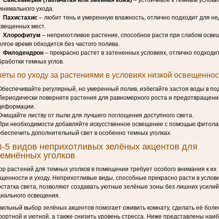
Сансевиерия (тыльчатая или змеиная кожа)
– устойчивое к темным услови
инимального ухода.
Пахистахис
– любит тень и умеренную влажность, отлично подходит для н
свещенных мест.
Хлорофитум
– неприхотливое растение, способное расти при слабом осве
олгое время обходится без частого полива.
Филодендрон
– прекрасно растет в затененных условиях, отлично подходи
бработки темных углов.
еты по уходу за растениями в условиях низкой освещеннос
Обеспечивайте регулярный, но умеренный полив, избегайте застоя воды в по
Периодически поверните растения для равномерного роста и предотвращени
деформации.
Очищайте листву от пыли для лучшего поглощения доступного света.
При необходимости добавляйте искусственное освещение с помощью фитола
обеспечить дополнительный свет в особенно темных уголках.
п-5 видов неприхотливых зелёных акцентов для
темнённых уголков
р растений для темных уголков в помещении требует особого внимания к их
щенности и уходу. Неприхотливые виды, способные прекрасно расти в услов
статка света, позволяют создавать уютные зелёные зоны без лишних усилий
иального освещения.
ильный выбор зелёных акцентов помогает оживить комнату, сделать её боле
ортной и уютной, а также снизить уровень стресса. Ниже представлены наи