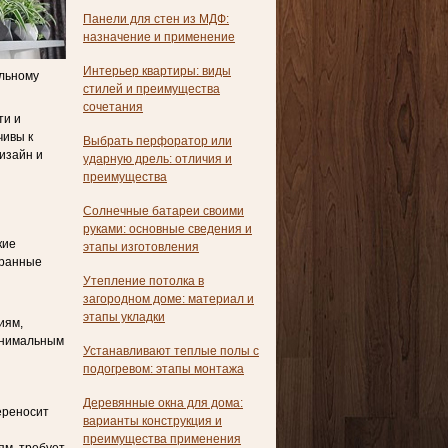
Панели для стен из МДФ:
назначение и применение
Интерьер квартиры: виды
ильному
стилей и преимущества
сочетания
ти и
чивы к
Выбрать перфоратор или
дизайн и
ударную дрель: отличия и
преимущества
Солнечные батареи своими
руками: основные сведения и
кие
этапы изготовления
бранные
Утепление потолка в
загородном доме: материал и
этапы укладки
иям,
инимальным
Устанавливают теплые полы с
подогревом: этапы монтажа
Деревянные окна для дома:
ереносит
варианты конструкция и
преимущества применения