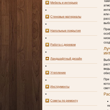
Таки
Мебель и интерьер
атмо
инте
или 
Стеновые материалы
расс
выбо
Пра
Напольные покрытия
особ
низк
соз
Работа с деревом
Лу
ин
Ландшафтный дизайн
Выбо
рас
виды
Утепление
обес
При 
кото
Инструменты
свет
Рас
Советы по ремонту
н