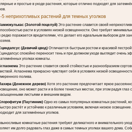
лярные и простые в уходе растения, которые отлично подходят для затемн
ков.
-5 неприхотливых растений для темных уголков
Замиокулькас (Золотой поцелуй)
Это растение славится своей неприхотлив
способностью расти в условиях низкой освещенности. Оно требует минималь
и редко поражается вредителями, что делает его идеальным выбором для за
хозяев.
Сциндапсус (Девичий цвод)
Отличается быстрым ростом и красивой пестрой
Сциндапсус спокойно переносит тень и при должном уходе выглядит очень э
затемнённых уголках комнаты.
Аглаонема
Это растение славится своей стойкостью и разнообразием сортов
листвой. Аглаонема прекрасно чувствует себя в условиях низкой освещенност
умеренного полива.
Пахира (Денежное дерево)
Хотя это растение предпочитает яркое рассеянн
освещение, оно может расти и в более тенистых местах, при этом радуя глаз 
насыщенными листьями и внешним видом.
Хлорофитум (Паутинник)
Одно из самых популярных комнатных растений, к
быстро растёт и устойчиво к различным условиям, включая низкое освещение
подходит для затемнённых уголков.
выносливые комнатные растения требуют деликатного и внимательного уход
оляет им долго радовать глаз даже в самых темных уголках вашего дома. Со