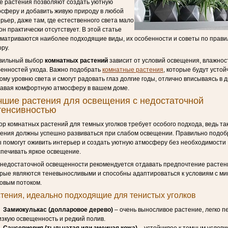
е растения позволяют создать уютную
сферу и добавить живую природу в любой
рьер, даже там, где естественного света мало
он практически отсутствует. В этой статье
матриваются наиболее подходящие виды, их особенности и советы по прав
ру.
вильный выбор
комнатных растений
зависит от условий освещения, влажнос
енностей ухода. Важно подобрать
комнатные растения
, которые будут устой
ому уровню света и смогут радовать глаз долгие годы, отлично вписываясь в 
давая комфортную атмосферу в вашем доме.
чшие растения для освещения с недостаточной
тенсивностью
р комнатных растений для темных уголков требует особого подхода, ведь та
тения должны успешно развиваться при слабом освещении. Правильно подо
 помогут оживить интерьер и создать уютную атмосферу без необходимости
печивать яркое освещение.
недостаточной освещенности рекомендуется отдавать предпочтение растен
рые являются теневыносливыми и способны адаптироваться к условиям с м
овым потоком.
тения, идеально подходящие для тенистых уголков
Замиокулькас (долларовое дерево)
– очень выносливое растение, легко п
изкую освещенность и редкий полив.