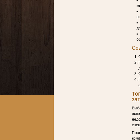
м
о
д
о
Сов
То
за
Выбо
осве
недо
спец
Прав
комф