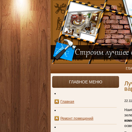
ГЛ
ГЛАВНОЕ МЕНЮ
Лу
ва
22.11
Главная
Наи
зеле
Ремонт помещений
ком
осве