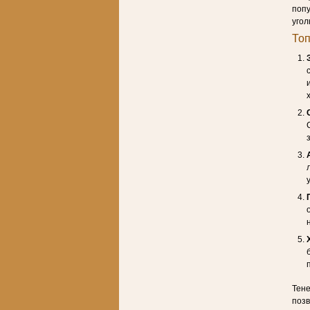
попу
угол
Топ
Тене
позв