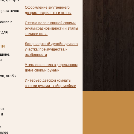
ям, требует
Оформление внутреннего
едостаточно
дворика: варианты и этапы
щении и
Стяжка пола в ванной своими
руками:разновидности и этапы
т для
заливки пола
Ландшафтный дизайн дачного
ти
участка: преимущества и
ддоне.
особенности
я
Утепление пола в деревянном
доме своими руками
мп, чтобы
Интерьер детской комнаты
своими руками: выбор мебели
иях
 и
е
более