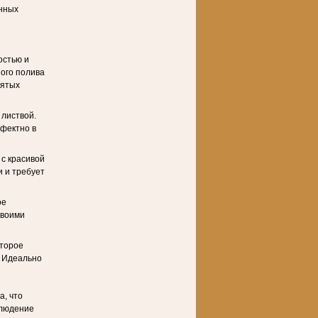
ённых
остью и
ного полива
нятых
 листвой.
ффектно в
 с красивой
и и требует
ое
своими
оторое
. Идеально
а, что
блюдение