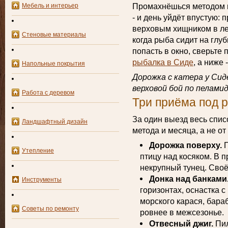
Промахнёшься методом 
Мебель и интерьер
- и день уйдёт впустую: 
верховым хищником в ле
Стеновые материалы
когда рыба сидит на глу
попасть в окно, сверьте
рыбалка в Сиде
, а ниже 
Напольные покрытия
Дорожка с катера у Сид
верховой бой по пеламид
Работа с деревом
Три приёма под 
За один выезд весь спис
Ландшафтный дизайн
метода и месяца, а не от
Дорожка поверху.
П
Утепление
птицу над косяком. В 
некрупный тунец. Своё
Донка над банками
Инструменты
горизонтах, оснастка 
морского карася, бараб
Советы по ремонту
ровнее в межсезонье.
Отвесный джиг.
Пил