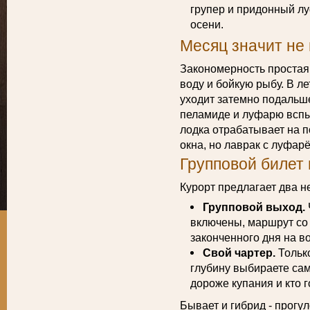
групер и придонный л
осени.
Месяц значит не
Закономерность простая
воду и бойкую рыбу. В л
уходит затемно подальше
пеламиде и луфарю вспы
лодка отрабатывает на 
окна, но лаврак с луфар
Групповой билет 
Курорт предлагает два н
Групповой выход.
включены, маршрут со 
законченного дня на во
Свой чартер.
Только
глубину выбираете сами
дороже купания и кто г
Бывает и гибрид - прогул