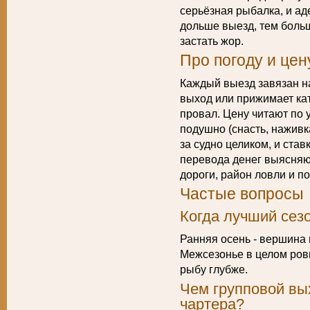
серьёзная рыбалка, и ад
дольше выезд, тем боль
застать жор.
Про погоду и цен
Каждый выезд завязан н
выход или прижимает кате
провал. Цену читают по 
подушно (снасть, наживк
за судно целиком, и став
перевода денег выясняют
дороги, район ловли и п
Частые вопросы
Когда лучший сез
Ранняя осень - вершина 
Межсезонье в целом ровн
рыбу глубже.
Чем групповой вых
чартера?